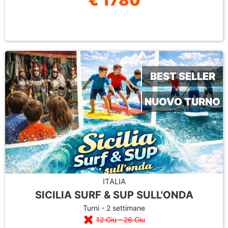
€ 1780
BEST SELLER
NUOVO TURNO
ITALIA
SICILIA SURF & SUP SULL'ONDA
Turni - 2 settimane
12 Giu - 26 Giu