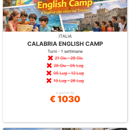
ITALIA
CALABRIA ENGLISH CAMP
Turni - 1 settimane
21 Giu - 28 Giu
28 Giu - 05 Lug
05 Lug - 12 Lug
19 Lug - 26 Lug
a partire da
€ 1030