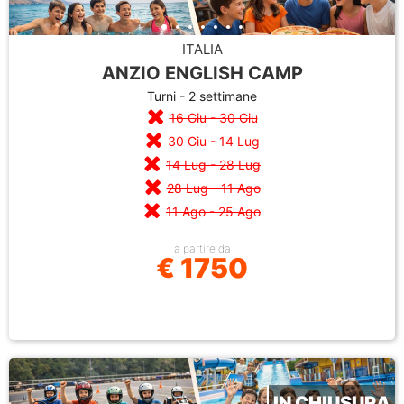
ITALIA
ANZIO ENGLISH CAMP
Turni - 2 settimane
16 Giu - 30 Giu
30 Giu - 14 Lug
14 Lug - 28 Lug
28 Lug - 11 Ago
11 Ago - 25 Ago
a partire da
€ 1750
IN CHIUSURA