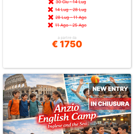
30 Giu - 14 Lug
14 Lug - 28 Lug
28 Lug - 11 Ago
11 Ago - 25 Ago
a partire da
€ 1750
NEW ENTRY
IN CHIUSURA