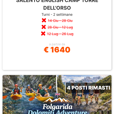
SALENTO ENGLISH CAMP TORRE
DELL'ORSO
Turni - 2 settimane
14 Giu - 28 Giu
28 Giu - 12 Lug
12 Lug - 26 Lug
a partire da
€ 1640
4 POSTI RIMASTI