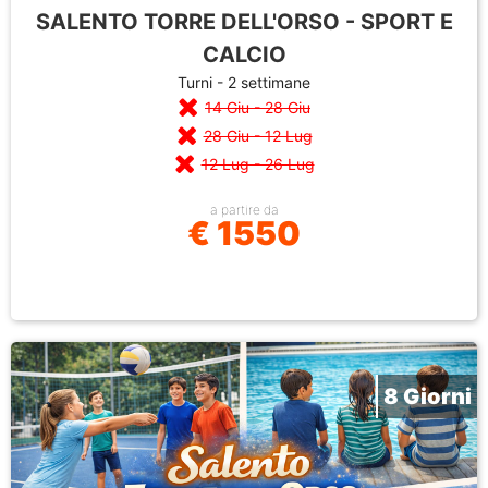
SALENTO TORRE DELL'ORSO - SPORT E
CALCIO
Turni - 2 settimane
14 Giu - 28 Giu
28 Giu - 12 Lug
12 Lug - 26 Lug
a partire da
€ 1550
8 Giorni