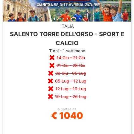
ITALIA
SALENTO TORRE DELL'ORSO - SPORT E
CALCIO
Turni - 1 settimane
14 Giu - 21 Giu
21 Giu - 28 Giu
28 Giu - 05 Lug
05 Lug - 12 Lug
12 Lug - 19 Lug
19 Lug - 26 Lug
a partire da
€ 1040