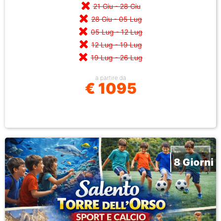
21 Giu - 28 Giu
28 Giu - 05 Lug
05 Lug - 12 Lug
12 Lug - 19 Lug
19 Lug - 26 Lug
a partire da
€ 1095
8 Giorni