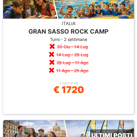
ITALIA
GRAN SASSO ROCK CAMP
Turni - 2 settimane
30 Giu - 14 Lug
14 Lug - 28 Lug
28 Lug - 11 Ago
11 Ago - 25 Ago
a partire da
€ 1720
ULTIMI POSTI