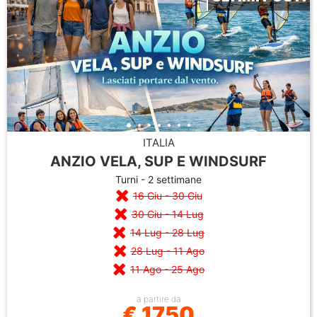
ITALIA
ANZIO VELA, SUP E WINDSURF
Turni - 2 settimane
16 Giu - 30 Giu
30 Giu - 14 Lug
14 Lug - 28 Lug
28 Lug - 11 Ago
11 Ago - 25 Ago
a partire da
€ 1750