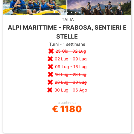
ITALIA
ALPI MARITTIME - FRABOSA, SENTIERI E
STELLE
Turni - 1 settimane
25 Giu - 02 Lug
02 Lug - 09 Lug
09 Lug - 16 Lug
16 Lug - 23 Lug
23 Lug - 30 Lug
30 Lug - 06 Ago
a partire da
€ 1180