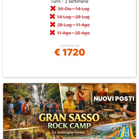
Turni - 2 settimane
30 Giu - 14 Lug
14 Lug - 28 Lug
28 Lug - 11 Ago
11 Ago - 25 Ago
a partire da
€ 1720
NUOVI POSTI