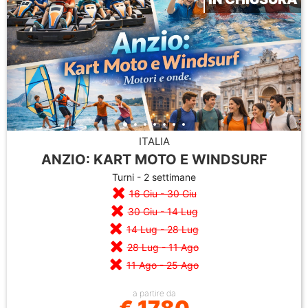
ITALIA
ANZIO: KART MOTO E WINDSURF
Turni - 2 settimane
16 Giu - 30 Giu
30 Giu - 14 Lug
14 Lug - 28 Lug
28 Lug - 11 Ago
11 Ago - 25 Ago
a partire da