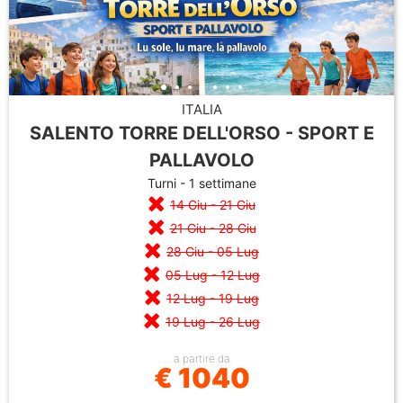
ITALIA
SALENTO TORRE DELL'ORSO - SPORT E
PALLAVOLO
Turni - 1 settimane
14 Giu - 21 Giu
21 Giu - 28 Giu
28 Giu - 05 Lug
05 Lug - 12 Lug
12 Lug - 19 Lug
19 Lug - 26 Lug
a partire da
€ 1040