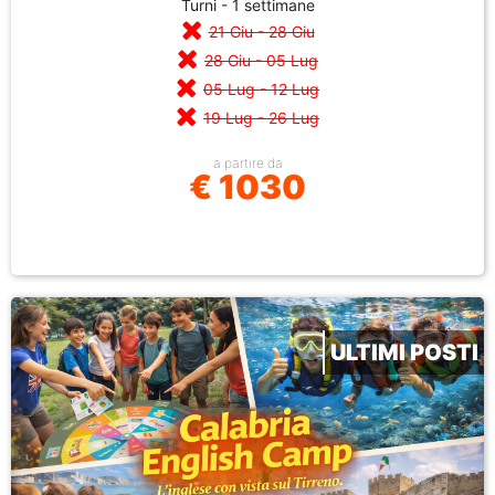
Turni - 1 settimane
21 Giu - 28 Giu
28 Giu - 05 Lug
05 Lug - 12 Lug
19 Lug - 26 Lug
a partire da
€ 1030
ULTIMI POSTI